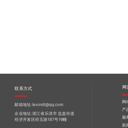
网
联系方式
网
邮箱地址:lexindl@qq.com
产
企业地址:浙江省乐清市 盐盘街道
服
经济开发区经五路187号16幢
新