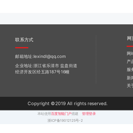
网
联系方式
网
邮箱地址:lexindl@qq.com
产
企业地址:浙江省乐清市 盐盘街道
服
经济开发区经五路187号16幢
新
关
Copyright ©2019 All rights reserved.
本站使用
百度智能门户
搭建
管理登录
浙ICP备19012125号-2