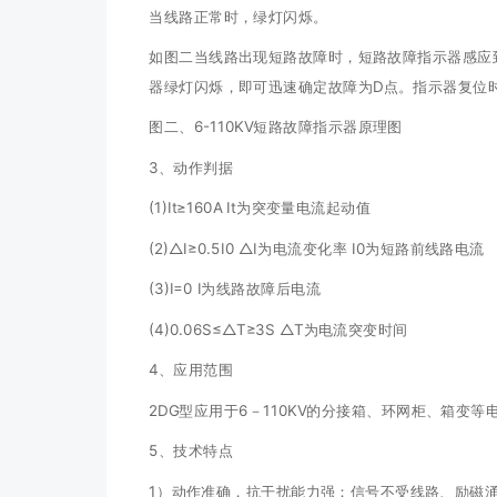
当线路正常时，绿灯闪烁。
如图二当线路出现短路故障时，短路故障指示器感应到
器绿灯闪烁，即可迅速确定故障为D点。指示器复位时间
图二、6-110KV短路故障指示器原理图
3、动作判据
(1)It≥160A It为突变量电流起动值
(2)△I≥0.5I0 △I为电流变化率 I0为短路前线路电流
(3)I=0 I为线路故障后电流
(4)0.06S≤△T≥3S △T为电流突变时间
4、应用范围
2DG型应用于6－110KV的分接箱、环网柜、箱变等
5、技术特点
1）动作准确，抗干扰能力强：信号不受线路、励磁