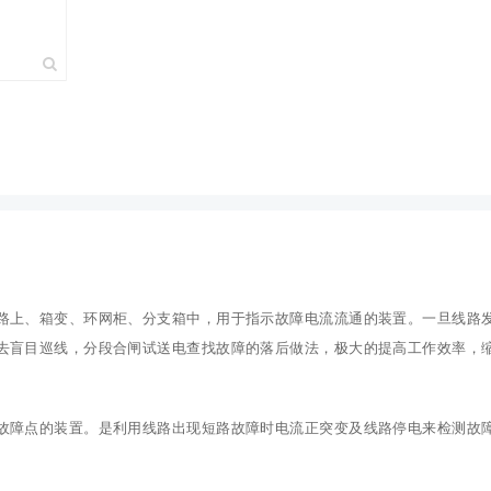
线路上、箱变、环网柜、分支箱中，用于指示故障电流流通的装置。一旦线路
去盲目巡线，分段合闸试送电查找故障的落后做法，极大的提高工作效率，
短路故障点的装置。是利用线路出现短路故障时电流正突变及线路停电来检测故