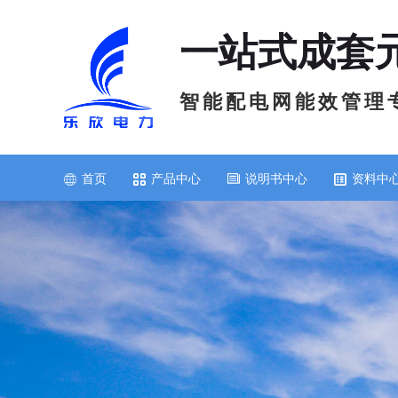
一站式成套
智 能 配 电 网 能 效 管 理 
首页
产品中心
说明书中心
资料中