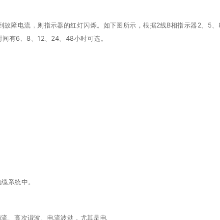
故障电流，则指示器的红灯闪烁。如下图所示，根据2线B相指示器2、5、8和
有6、8、12、24、48小时可选。
电缆系统中。
涌流、高次谐波、电流波动，尤其是电