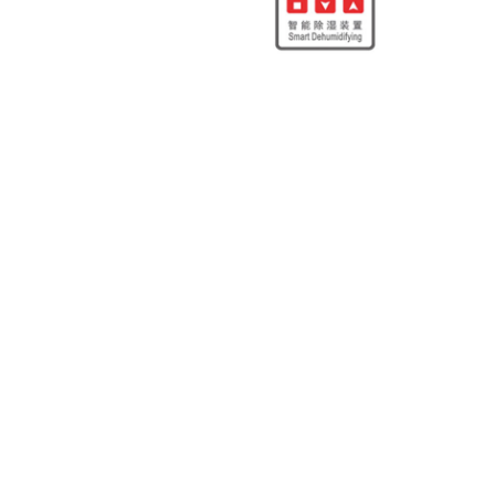
相关推荐
除湿机
除湿机
款
智能除湿装置CS-800-BG 不
智能除湿装置CS-800
智能除湿装置CS
锈钢款
Copyright ©2019 All rights
reserved.
本站使用
百度智能门户
搭建
管理登录