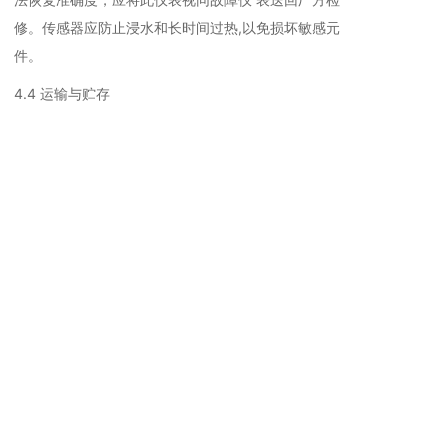
修。传感器应防止浸水和长时间过热,以免损坏敏感元
件。
4.4 运输与贮存
4.41 仪表的搬运、运输过程应按照GB/T 191-2000中规
定的小心轻 放、向上、防潮和层叠极限等规定。
4.4.2 仪表应存放在环境温度-20～55℃和相对湿度不大
于85%的仓库 内，不能露天堆放，库内尚应防潮和加强
通风，避开强磁、高温、 有腐蚀气体的场所
4.5 售后服务 仪表提供自产品出厂之日起18个月内的免
费维修，如果是用户使用 不当造成的损坏，或已超过保
修期，则需适当收取维修费用。
相关推荐